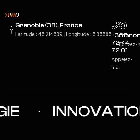
Grenoble (38), France
Latitude : 45.214589 | Longitude : 5.85585
+336
manon
72 74
Écrivez-
72 01
Appelez-
moi
IE
INNOVATIO