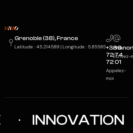
Grenoble (38), France
Latitude : 45.214589 | Longitude : 5.85585
+336
manon
72 74
Écrivez-
72 01
Appelez-
moi
INNOVATION