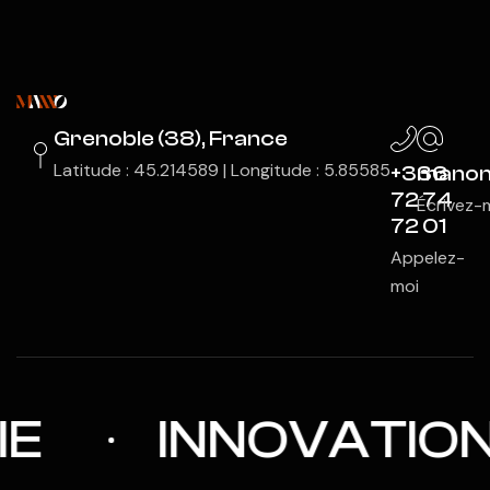
Grenoble (38), France
Latitude : 45.214589 | Longitude : 5.85585
+336
manon
72 74
Écrivez-
72 01
Appelez-
moi
INNOVATION