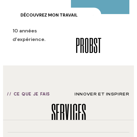
D
É
C
O
U
V
R
E
Z
M
O
N
T
R
A
V
A
I
L
10 années
PROBST
d’expérience.
CE QUE JE FAIS
INNOVER ET INSPIRER
SERVICES