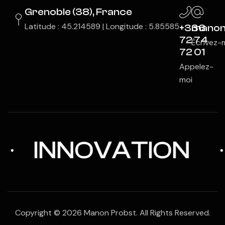
Grenoble (38), France
Latitude : 45.214589 | Longitude : 5.85585
+336
manon
72 74
Écrivez-
72 01
Appelez-
moi
INNOVATION
Copyright © 2026 Manon Probst. All Rights Reserved.