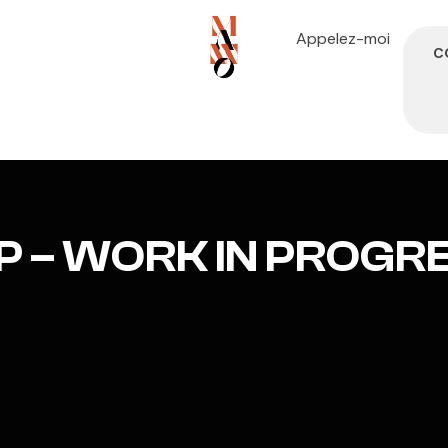
Appelez-moi
C
P – WORK IN PROGR