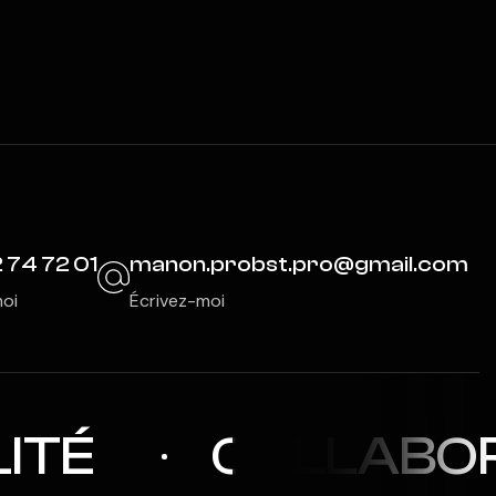
 74 72 01
manon.probst.pro@gmail.com
oi
Écrivez-moi
ITÉ
COLLABOR