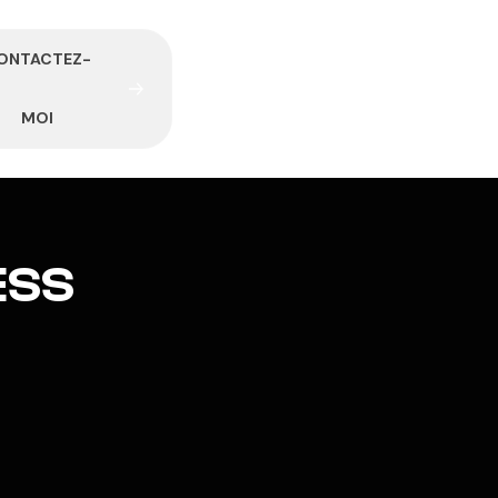
O
N
T
A
C
T
E
Z
-
M
O
I
ESS