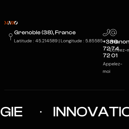
Grenoble (38), France
Latitude : 45.214589 | Longitude : 5.85585
+336
manon
72 74
Écrivez-
72 01
Appelez-
moi
IE
INNOVATIO