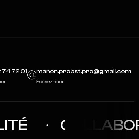
 74 72 01
manon.probst.pro@gmail.com
oi
Écrivez-moi
ITÉ
COLLABOR