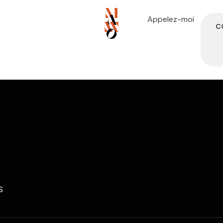
Appelez-moi
C
S